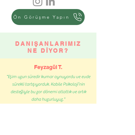
Ön Görüşme Yapın
DANIŞANLARIMIZ
NE DİYOR?
Feyzagül T.
"Eşim uzun süredir kumar oynuyordu ve evde
sürekli tartışıyorduk. Kabile Psikoloji’nin
desteğiyle bu zor dönemi atlattık ve artık
daha huzurluyuz."