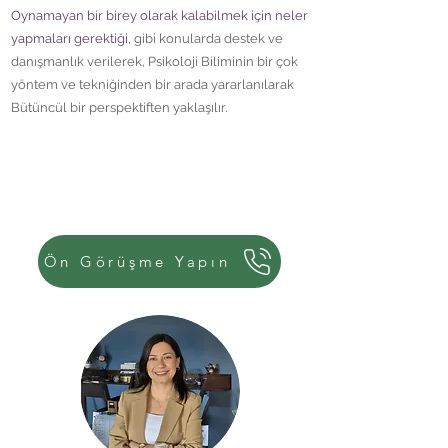
Oynamayan bir birey olarak kalabilmek için neler
yapmaları gerektiği,
gibi konularda destek ve
danışmanlık verilerek, Psikoloji Biliminin bir çok
yöntem ve tekniğinden bir arada yararlanılarak
Bütüncül bir perspektiften yaklaşılır.
KUMAR BAĞIMLILIĞI TEDAVİSİ HAKKINDA
AYRINTILI BİLGİ ALMAK İÇİN İLETİŞİME GEÇİN.
Ön Görüşme Yapın