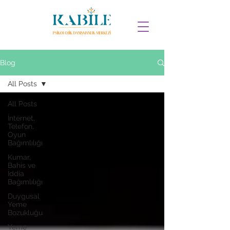
Blog
All Posts
All Posts
İnternet,
Telefon,
Oyun
Bağımlılığı
Kumar,
Bahis ve
İddia
Bağımlılığı
Duygusal
Yeme
Bozukluğu
Yeme