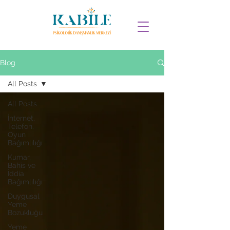
Blog
All Posts
All Posts
İnternet,
Telefon,
Oyun
Bağımlılığı
Kumar,
Bahis ve
İddia
Bağımlılığı
Duygusal
Yeme
Bozukluğu
Yeme