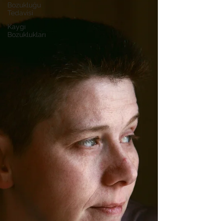
Bozukluğu
Tedavisi
Kaygı
Bozuklukları