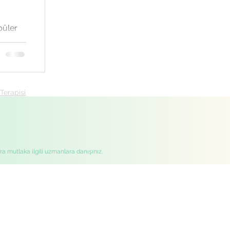
püler
anal
lara...
Terapisi
ra mutlaka ilgili uzmanlara danışınız.