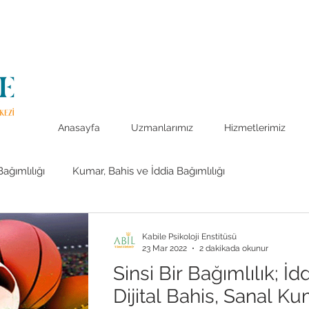
Anasayfa
Uzmanlarımız
Hizmetlerimiz
ağımlılığı
Kumar, Bahis ve İddia Bağımlılığı
Yeme Bozukluğu Tedavisi
Kaygı Bozuklukları
Kabile Psikoloji Enstitüsü
23 Mar 2022
2 dakikada okunur
Sinsi Bir Bağımlılık; İd
Dijital Bahis, Sanal K