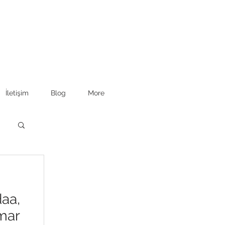
İletişim
Blog
More
daa,
umar