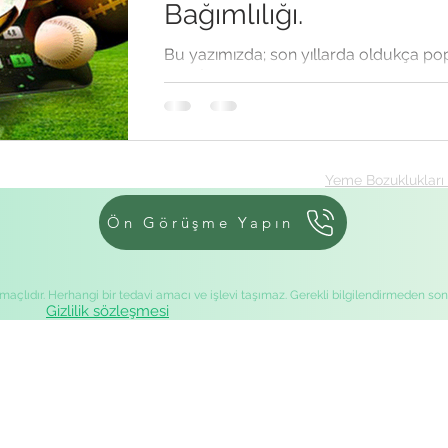
Bağımlılığı.
Bu yazımızda; son yıllarda oldukça po
olan İddaa, Sanal Bahis, Dijital Bahis, S
Casino, Mobil Bahis Bağımlılığı gibi konu
Yeme Bozuklukları 
Ön Görüşme Yapın
 amaçlıdır. Herhangi bir tedavi amacı ve işlevi taşımaz. Gerekli bilgilendirmeden son
Gizlilik sözleşmesi