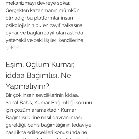
mekanizmayı devreye sokar. 
Gerçekten kazanmanın mümkün 
olmadığı bu platformlar insan 
psikolojisinin bu en zayıf halkasına 
oynar ve bağları zayıf olan aslında 
yetenekli ve zeki kişileri kendilerine 
çekerler.
Eşim, Oğlum Kumar, 
iddaa Bağımlısı, Ne 
Yapmalıyım?
Bir çok insan sevdiklerinin İddaa, 
Sanal Bahis, Kumar Bağımlılığı sorunu 
için çözüm aramaktadır. Kumar 
Bağımlısı birine nasıl davranılması 
gerektiği, bahis bağımlılığının tedaviye 
nasıl ikna edilecekleri konusunda ne 