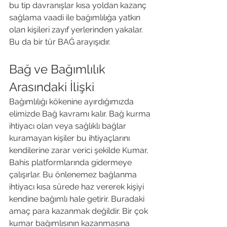
bu tip davranışlar kısa yoldan kazanç 
sağlama vaadi ile bağımlılığa yatkın 
olan kişileri zayıf yerlerinden yakalar. 
Bu da bir tür BAĞ arayışıdır.
Bağ ve Bağımlılık 
Arasındaki İlişki
Bağımlılığı kökenine ayırdığımızda 
elimizde Bağ kavramı kalır. Bağ kurma 
ihtiyacı olan veya sağlıklı bağlar 
kuramayan kişiler bu ihtiyaçlarını 
kendilerine zarar verici şekilde Kumar, 
Bahis platformlarında gidermeye 
çalışırlar. Bu önlenemez bağlanma 
ihtiyacı kısa sürede haz vererek kişiyi 
kendine bağımlı hale getirir. Buradaki 
amaç para kazanmak değildir. Bir çok 
kumar bağımlısının kazanmasına 