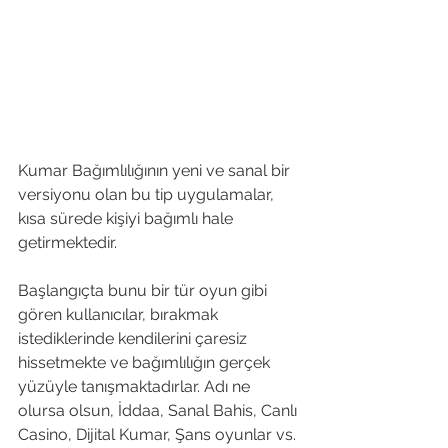
Kumar Bağımlılığının yeni ve sanal bir 
versiyonu olan bu tip uygulamalar, 
kısa sürede kişiyi bağımlı hale 
getirmektedir.
Başlangıçta bunu bir tür oyun gibi 
gören kullanıcılar, bırakmak 
istediklerinde kendilerini çaresiz 
hissetmekte ve bağımlılığın gerçek 
yüzüyle tanışmaktadırlar. Adı ne 
olursa olsun, İddaa, Sanal Bahis, Canlı 
Casino, Dijital Kumar, Şans oyunlar vs. 